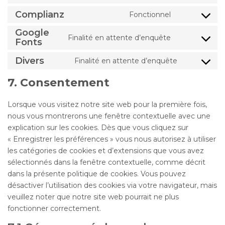
visual-
to
Complianz
Fonctionnel
Consent
composer
service
to
Google
wordpress
Finalité en attente d’enquête
Fonts
service
Consent
complianz
to
Divers
Finalité en attente d’enquête
service
Consent
google-
to
7. Consentement
fonts
service
divers
Lorsque vous visitez notre site web pour la première fois,
nous vous montrerons une fenêtre contextuelle avec une
explication sur les cookies. Dès que vous cliquez sur
« Enregistrer les préférences » vous nous autorisez à utiliser
les catégories de cookies et d’extensions que vous avez
sélectionnés dans la fenêtre contextuelle, comme décrit
dans la présente politique de cookies. Vous pouvez
désactiver l’utilisation des cookies via votre navigateur, mais
veuillez noter que notre site web pourrait ne plus
fonctionner correctement.