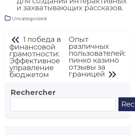
для создания интерактивных
и захватывающих рассказов.
Uncategorized
Navigation
1 победа в
Опыт
различных
финансовой
de
пользователей:
грамотности:
пинко казино
l’article
Эффективное
отзывы за
управление
границей
бюджетом
Rechercher
Rec