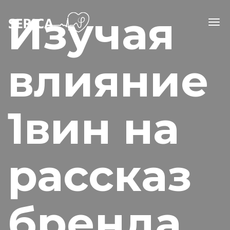
Изучая
Tog
navi
влияние
1вин на
рассказ
бренда